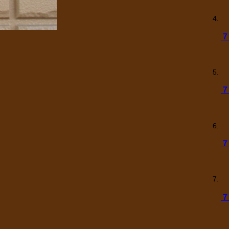
７
７
７
７