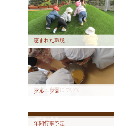
恵まれた環境
給食・食育について
グループ園
保育園の生活
一日の流れ
年間行事予定