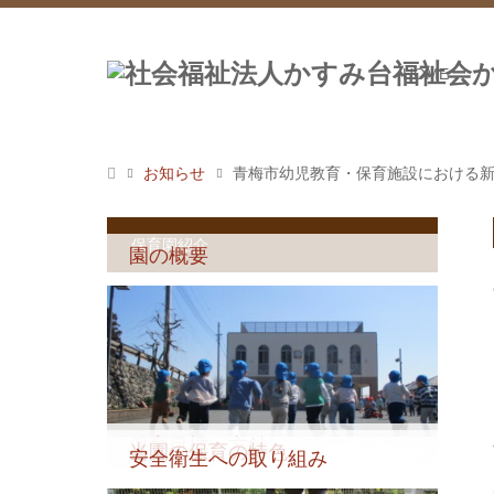
HOME
お知らせ
青梅市幼児教育・保育施設における
保育園紹介
園の概要
保育目標・方針
当園の保育の特色
安全衛生への取り組み