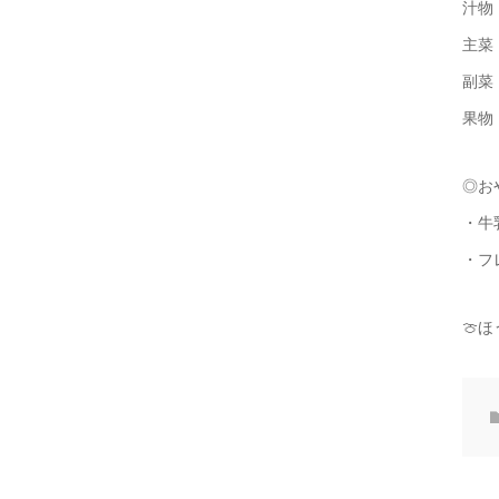
汁物
主菜
副菜
果物
◎お
・牛
・フ
🍈