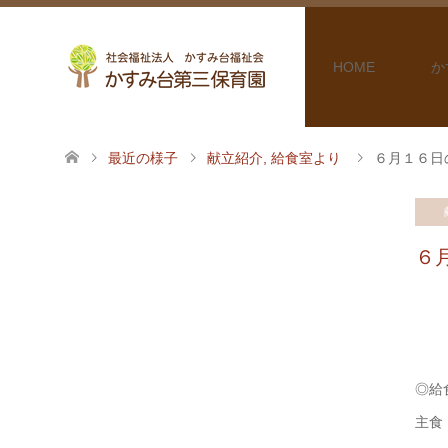
HOME
か
最近の様子
献立紹介
,
給食室より
６月１６日
６
◎給
主食