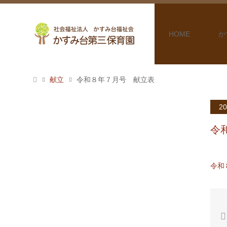
HOME
か
献立
令和８年７月号 献立表
20
令
令和